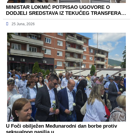
MINISTAR LOKMIĆ POTPISAO UGOVORE O
DODJELI SREDSTAVA IZ TEKUĆEG TRANSFERA…
25 Juna, 2026
U Foči obilježen Međunarodni dan borbe protiv
seksualnog nasilja u…