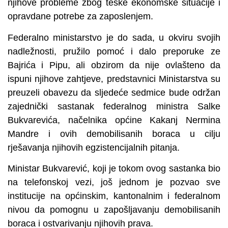
njihove probleme zbog teške ekonomske situacije i
opravdane potrebe za zaposlenjem.
Federalno ministarstvo je do sada, u okviru svojih
nadležnosti, pružilo pomoć i dalo preporuke ze
Bajrića i Pipu, ali obzirom da nije ovlašteno da
ispuni njihove zahtjeve, predstavnici Ministarstva su
preuzeli obavezu da sljedeće sedmice bude održan
zajednički sastanak federalnog ministra Salke
Bukvarevića, načelnika općine Kakanj Nermina
Mandre i ovih demobilisanih boraca u cilju
rješavanja njihovih egzistencijalnih pitanja.
Ministar Bukvarević, koji je tokom ovog sastanka bio
na telefonskoj vezi, još jednom je pozvao sve
institucije na općinskim, kantonalnim i federalnom
nivou da pomognu u zapošljavanju demobilisanih
boraca i ostvarivanju njihovih prava.