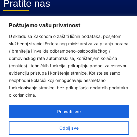
Pratite nas
Facebook Stranica
Poštujemo vašu privatnost
Youtube Kanal
U skladu sa Zakonom o zaštiti ličnih podataka, posjetom
službenoj stranici Federalnog ministarstva za pitanja boraca
Linkovi
/ branitelja i invalida odbrambeno-oslobodilačkog /
domovinskog rata automatski se, korištenjem kolačića
(cookies) i tehničkih funkcija, prikupljaju podaci za osnovnu
Vlada Federacije Bosne i Hercegovine
evidenciju pristupa i korištenja stranice. Koriste se samo
neophodni kolačići koji omogućavaju nesmetano
Federalno ministarstvo finansija
funkcionisanje stranice, bez prikupljanja dodatnih podataka
Federalni zavod za penzijsko i invalidsko osiguranje
o korisnicima.
Federalno ministarstvo rada i socijalne politike
Prihvati sve
Federalno ministarstvo za pitanja boraca /branitelja i invalida
odbrambeno-oslobodilačkog / domovinskog rata
Odbij sve