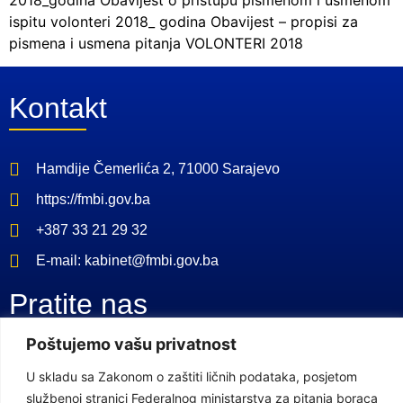
2018_godina Obavijest o pristupu pismenom i usmenom
ispitu volonteri 2018_ godina Obavijest – propisi za
pismena i usmena pitanja VOLONTERI 2018
Kontakt
Hamdije Čemerlića 2, 71000 Sarajevo
https://fmbi.gov.ba
+387 33 21 29 32
E-mail: kabinet@fmbi.gov.ba
Pratite nas
Poštujemo vašu privatnost
Facebook Stranica
U skladu sa Zakonom o zaštiti ličnih podataka, posjetom
Youtube Kanal
službenoj stranici Federalnog ministarstva za pitanja boraca