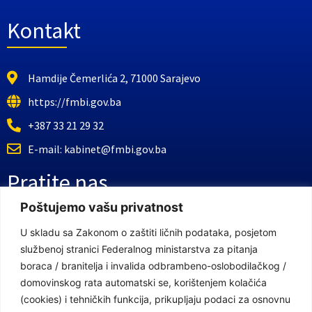
Kontakt
Hamdije Čemerlića 2, 71000 Sarajevo
https://fmbi.gov.ba
+387 33 21 29 32
E-mail: kabinet@fmbi.gov.ba
Pratite nas
Poštujemo vašu privatnost
Facebook Stranica
U skladu sa Zakonom o zaštiti ličnih podataka, posjetom
službenoj stranici Federalnog ministarstva za pitanja
Youtube Kanal
boraca / branitelja i invalida odbrambeno-oslobodilačkog /
Linkovi
domovinskog rata automatski se, korištenjem kolačića
(cookies) i tehničkih funkcija, prikupljaju podaci za osnovnu