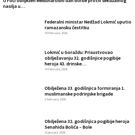
U Foči obilježen Međunarodni dan borbe protiv seksualnog
S
nasilja u…
m
Federalni ministar Nedžad Lokmić uputio
ramazansku čestitku
18 Februara, 2026
Lokmić u Goraždu: Prisustvovao
obilježavanju 32. godišnjice pogibije
heroja 43. drinske…
10 Februara, 2026
Obilježena 33. godišnjica formiranja 1.
muslimanske podrinjske brigade
2 Februara, 2026
Obilježena 32. godišnjica pogibije heroja
Senahida Bolića – Bole
22 Januara, 2026