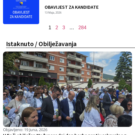
OBAVIJEST ZA KANDIDATE
13 Maja, 2026
1
2
3
…
284
Istaknuto / Obilježavanja
Objavljeno:
19 Juna, 2026
O