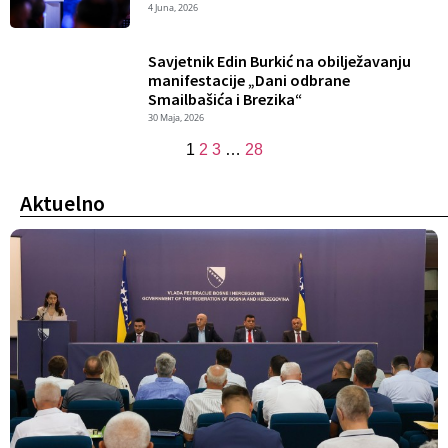
4 Juna, 2026
Savjetnik Edin Burkić na obilježavanju
manifestacije „Dani odbrane
Smailbašića i Brezika“
30 Maja, 2026
1
2
3
…
28
Aktuelno