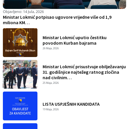
Objavljeno:
14 Jula, 2026
O
Ministar Lokmić potpisao ugovore vrijedne više od 1,9
M
miliona KM…
I
Ministar Lokmić uputio čestitku
povodom Kurban bajrama
26 Maja, 2026
Ministar Lokmić prisustvuje obilježavanju
31. godišnjice najtežeg ratnog zločina
nad civilnim…
25 Maja, 2026
LISTA USPJEŠNIH KANDIDATA
19 Maja, 2026