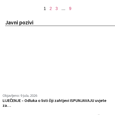
1
2
3
…
9
Javni pozivi
Objavljeno:
9 Jula, 2026
O
LIJEČENJE – Odluka o listi čiji zahtjevi ISPUNJAVAJU uvjete
L
za…
u