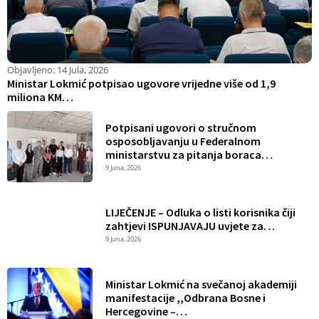
Objavljeno:
14 Jula, 2026
O
Ministar Lokmić potpisao ugovore vrijedne više od 1,9
S
miliona KM…
Z
Potpisani ugovori o stručnom
osposobljavanju u Federalnom
ministarstvu za pitanja boraca…
9 Juna, 2026
LIJEČENJE – Odluka o listi korisnika čiji
zahtjevi ISPUNJAVAJU uvjete za…
9 Juna, 2026
Ministar Lokmić na svečanoj akademiji
manifestacije ,,Odbrana Bosne i
Hercegovine –…