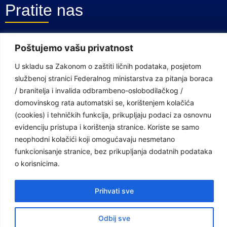
Pratite nas
Facebook Stranica
Poštujemo vašu privatnost
Youtube Kanal
U skladu sa Zakonom o zaštiti ličnih podataka, posjetom
službenoj stranici Federalnog ministarstva za pitanja boraca
Linkovi
/ branitelja i invalida odbrambeno-oslobodilačkog /
domovinskog rata automatski se, korištenjem kolačića
(cookies) i tehničkih funkcija, prikupljaju podaci za osnovnu
Vlada Federacije Bosne i Hercegovine
evidenciju pristupa i korištenja stranice. Koriste se samo
Federalno ministarstvo finansija
neophodni kolačići koji omogućavaju nesmetano
funkcionisanje stranice, bez prikupljanja dodatnih podataka
Federalni zavod za penzijsko i invalidsko osiguranje
o korisnicima.
Federalno ministarstvo rada i socijalne politike
Prihvati sve
Federalno ministarstvo za pitanja boraca /branitelja i invalida
odbrambeno-oslobodilačkog / domovinskog rata
Odbij sve