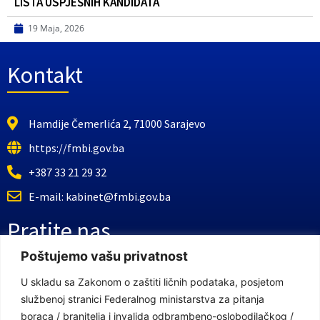
LISTA USPJEŠNIH KANDIDATA
19 Maja, 2026
Kontakt
Hamdije Čemerlića 2, 71000 Sarajevo
https://fmbi.gov.ba
+387 33 21 29 32
E-mail: kabinet@fmbi.gov.ba
Pratite nas
Poštujemo vašu privatnost
Facebook Stranica
U skladu sa Zakonom o zaštiti ličnih podataka, posjetom
službenoj stranici Federalnog ministarstva za pitanja
Youtube Kanal
boraca / branitelja i invalida odbrambeno-oslobodilačkog /