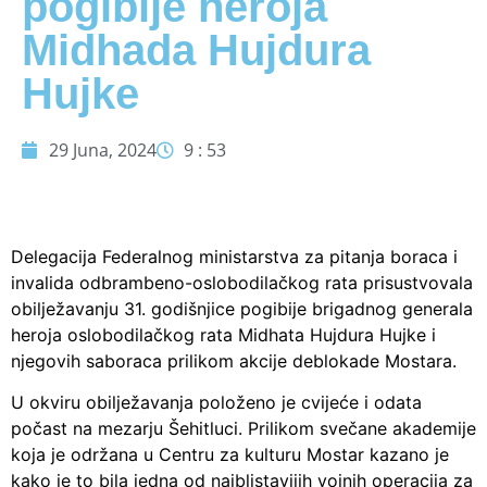
pogibije heroja
Midhada Hujdura
Hujke
29 Juna, 2024
9 : 53
Delegacija Federalnog ministarstva za pitanja boraca i
invalida odbrambeno-oslobodilačkog rata prisustvovala
obilježavanju 31. godišnjice pogibije brigadnog generala
heroja oslobodilačkog rata Midhata Hujdura Hujke i
njegovih saboraca prilikom akcije deblokade Mostara.
U okviru obilježavanja položeno je cvijeće i odata
počast na mezarju Šehitluci. Prilikom svečane akademije
koja je održana u Centru za kulturu Mostar kazano je
kako je to bila jedna od najblistavijih vojnih operacija za