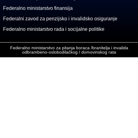
Federalno ministarstvo finansija
Federalni zavod za penzijsko i invalidsko osiguranje
Federalno ministarstvo rada i socijalne politike
Federalno ministarstvo za pitanja boraca /branitelja i invalida
odbrambeno-oslobodilačkog / domovinskog rata