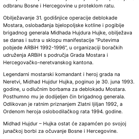
odbranu Bosne i Hercegovine u proteklom ratu.
Obilježavanje 31. godišnjice operacije deblokade
Mostara, oslobađanja bjelopoljske kotline i pogibije
brigadnog generala Midhada Hujdura Hujke, obilježava
se danas i sutra u sklopu manifestacije “Putevima
pobjede ARBiH 1992-1996”, u organizaciji boračkih
udruženja ARBiH s područja Grada Mostara i
Hercegovačko-neretvanskog kantona.
Legendarni mostarski komandant i heroj grada na
Neretvi, Midhad Hujdur Hujka, poginuo je 30. juna 1993.
godine, u odlučnim borbama za deblokadu Mostara.
Posthumno mu je dodijeljen čin brigadnog generala.
Odlikovan je ratnim priznanjem Zlatni ljiljan 1992, a
Ordenom heroja oslobodilačkog rata 1994. godine.
Midhad Hujdur – Hujka ostat će zapamćen po svojoj
junačkoj borbi za očuvanje Bosne i Hercegovine.