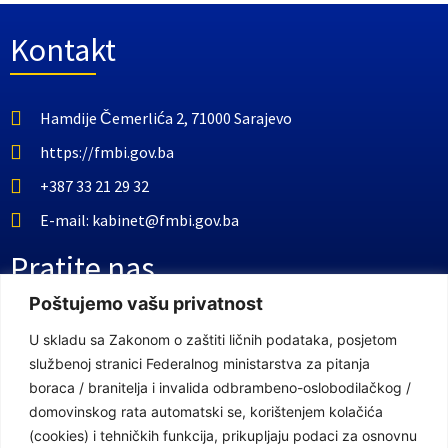
Kontakt
Hamdije Čemerlića 2, 71000 Sarajevo
https://fmbi.gov.ba
+387 33 21 29 32
E-mail: kabinet@fmbi.gov.ba
Pratite nas
Poštujemo vašu privatnost
Facebook Stranica
U skladu sa Zakonom o zaštiti ličnih podataka, posjetom
službenoj stranici Federalnog ministarstva za pitanja
Youtube Kanal
boraca / branitelja i invalida odbrambeno-oslobodilačkog /
Linkovi
domovinskog rata automatski se, korištenjem kolačića
(cookies) i tehničkih funkcija, prikupljaju podaci za osnovnu