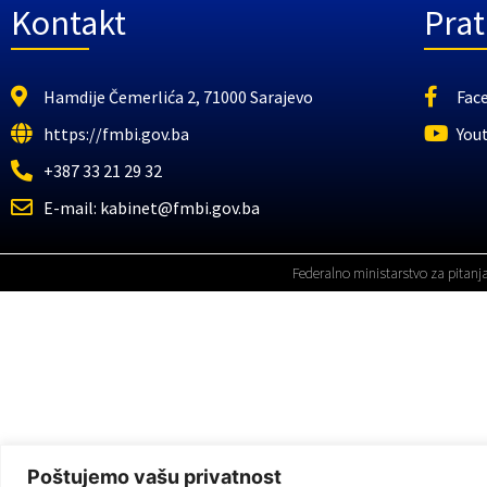
Kontakt
Prat
Hamdije Čemerlića 2, 71000 Sarajevo
Fac
https://fmbi.gov.ba
You
+387 33 21 29 32
E-mail: kabinet@fmbi.gov.ba
Federalno ministarstvo za pitanj
Poštujemo vašu privatnost