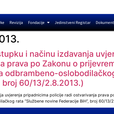
vke
Revizija
Fondacije
Jedinstveni Registar
Dokument
013.
tupku i načinu izdavanja uvje
anja prava po Zakonu o prijevr
ca odbrambeno-oslobodilačkog
 broj 60/13/2.8.2013.)
ja uvjerenja pripadnicima policije radi ostvarivanja prava
ačkog rata “Službene novine Federacije BiH”, broj 60/13/2