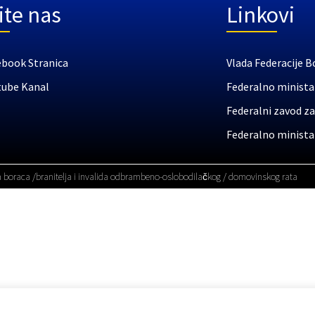
ite nas
Linkovi
ebook Stranica
Vlada Federacije B
tube Kanal
Federalno ministar
Federalni zavod za
Federalno ministar
a boraca /branitelja i invalida odbrambeno-oslobodilačkog / domovinskog rata