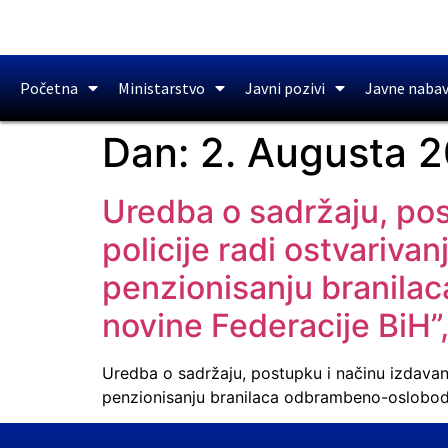
Početna
Ministarstvo
Javni pozivi
Javne naba
Dan:
2. Augusta 2
Uredba o sadržaju, pos
policije radi ostvariv
penzionisanju branila
novine Federacije BiH”,
Uredba o sadržaju, postupku i načinu izdavan
penzionisanju branilaca odbrambeno-oslobodil