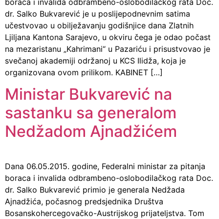
boraca i invalida odbrambeno-oslobodilačkog rata Doc.
dr. Salko Bukvarević je u poslijepodnevnim satima
učestvovao u obilježavanju godišnjice dana Zlatnih
Ljiljana Kantona Sarajevo, u okviru čega je odao počast
na mezaristanu „Kahrimani“ u Pazariću i prisustvovao je
svečanoj akademiji održanoj u KCS Ilidža, koja je
organizovana ovom prilikom. KABINET […]
Ministar Bukvarević na
sastanku sa generalom
Nedžadom Ajnadžićem
Dana 06.05.2015. godine, Federalni ministar za pitanja
boraca i invalida odbrambeno-oslobodilačkog rata Doc.
dr. Salko Bukvarević primio je generala Nedžada
Ajnadžića, počasnog predsjednika Društva
Bosanskohercegovačko-Austrijskog prijateljstva. Tom