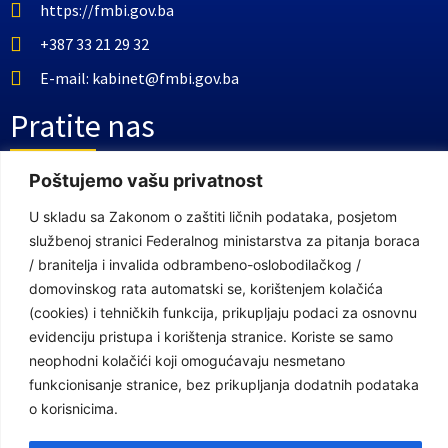
https://fmbi.gov.ba
+387 33 21 29 32
E-mail: kabinet@fmbi.gov.ba
Pratite nas
Poštujemo vašu privatnost
Facebook Stranica
U skladu sa Zakonom o zaštiti ličnih podataka, posjetom
Youtube Kanal
službenoj stranici Federalnog ministarstva za pitanja boraca
/ branitelja i invalida odbrambeno-oslobodilačkog /
Linkovi
domovinskog rata automatski se, korištenjem kolačića
(cookies) i tehničkih funkcija, prikupljaju podaci za osnovnu
evidenciju pristupa i korištenja stranice. Koriste se samo
Vlada Federacije Bosne i Hercegovine
neophodni kolačići koji omogućavaju nesmetano
Federalno ministarstvo finansija
funkcionisanje stranice, bez prikupljanja dodatnih podataka
o korisnicima.
Federalni zavod za penzijsko i invalidsko osiguranje
Federalno ministarstvo rada i socijalne politike