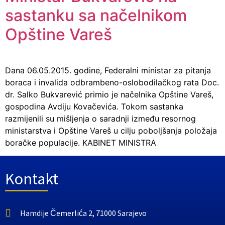
sastanku sa načelnikom
Opštine Vareš
Dana 06.05.2015. godine, Federalni ministar za pitanja
boraca i invalida odbrambeno-oslobodilačkog rata Doc.
dr. Salko Bukvarević primio je načelnika Opštine Vareš,
gospodina Avdiju Kovačevića. Tokom sastanka
razmijenili su mišljenja o saradnji između resornog
ministarstva i Opštine Vareš u cilju poboljšanja položaja
boračke populacije. KABINET MINISTRA
Kontakt
Hamdije Čemerlića 2, 71000 Sarajevo