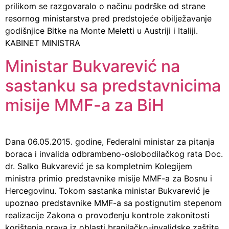
prilikom se razgovaralo o načinu podrške od strane
resornog ministarstva pred predstojeće obilježavanje
godišnjice Bitke na Monte Meletti u Austriji i Italiji.
KABINET MINISTRA
Ministar Bukvarević na
sastanku sa predstavnicima
misije MMF-a za BiH
Dana 06.05.2015. godine, Federalni ministar za pitanja
boraca i invalida odbrambeno-oslobodilačkog rata Doc.
dr. Salko Bukvarević je sa kompletnim Kolegijem
ministra primio predstavnike misije MMF-a za Bosnu i
Hercegovinu. Tokom sastanka ministar Bukvarević je
upoznao predstavnike MMF-a sa postignutim stepenom
realizacije Zakona o provođenju kontrole zakonitosti
korištenja prava iz oblasti branilačko-invalidske zaštite.