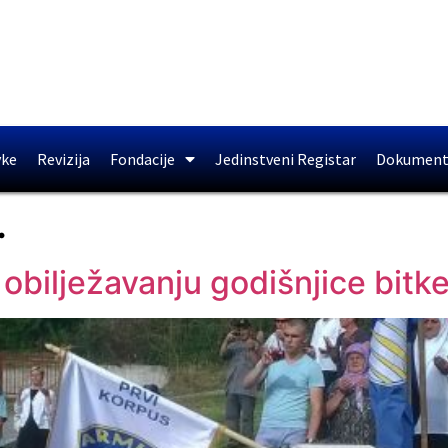
vke
Revizija
Fondacije
Jedinstveni Registar
Dokument
.
obilježavanju godišnjice bitk