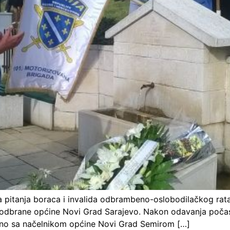
a pitanja boraca i invalida odbrambeno-oslobodilačkog rat
a odbrane općine Novi Grad Sarajevo. Nakon odavanja počas
jedno sa načelnikom općine Novi Grad Semirom […]