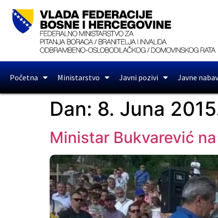
Početna
Ministarstvo
Javni pozivi
Javne naba
Dan:
8. Juna 2015
Ministar Bukvarević na 