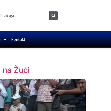
i
Kontakt
e na Žući