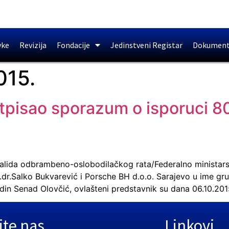
vke
Revizija
Fondacije
Jedinstveni Registar
Dokument
015.
tpisao sporazum o isporuci 8
valida odbrambeno-oslobodilačkog rata/Federalno ministarstv
dr.Salko Bukvarević i Porsche BH d.o.o. Sarajevo u ime gr
din Senad Olovčić, ovlašteni predstavnik su dana 06.10.201
ite nas
Linkovi