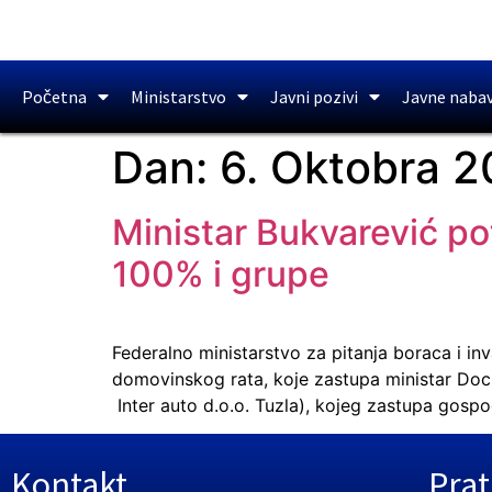
Početna
Ministarstvo
Javni pozivi
Javne naba
Dan:
6. Oktobra 2
Ministar Bukvarević po
100% i grupe
Federalno ministarstvo za pitanja boraca i in
domovinskog rata, koje zastupa ministar Doc.
Inter auto d.o.o. Tuzla), kojeg zastupa gospo
Kontakt
Prat