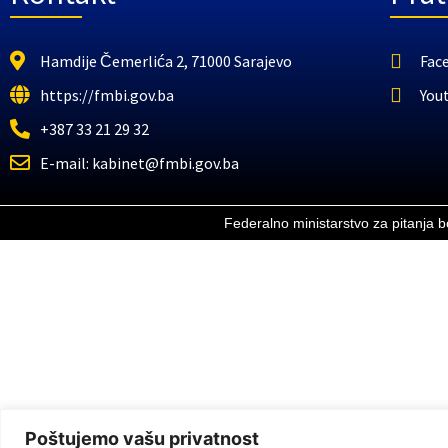
Hamdije Čemerlića 2, 71000 Sarajevo
Fac
https://fmbi.gov.ba
You
+387 33 21 29 32
E-mail: kabinet@fmbi.gov.ba
Federalno ministarstvo za pitanja 
Poštujemo vašu privatnost