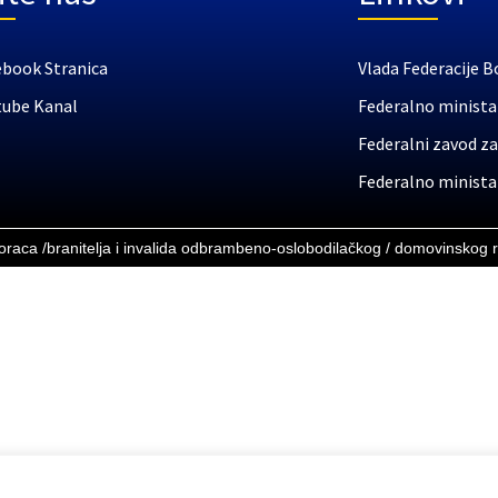
ebook Stranica
Vlada Federacije B
tube Kanal
Federalno ministar
Federalni zavod za
Federalno ministar
boraca /branitelja i invalida odbrambeno-oslobodilačkog / domovinskog 