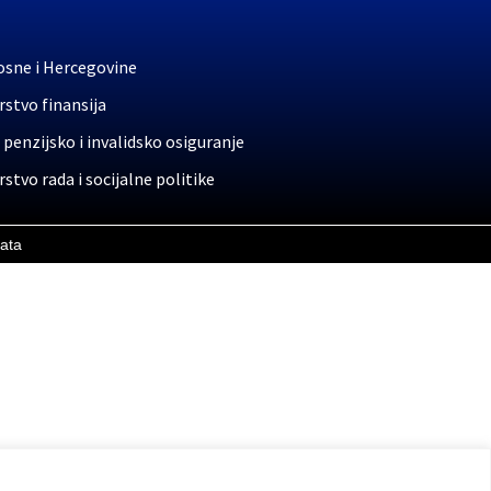
osne i Hercegovine
stvo finansija
 penzijsko i invalidsko osiguranje
stvo rada i socijalne politike
rata