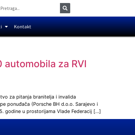
i
Kontakt
0 automobila za RVI
o za pitanja branitelja i invalida
upe ponuđača (Porsche BH d.o.o. Sarajevo i
5. godine u prostorijama Vlade Federacij […]