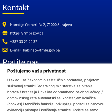
Kontakt
Hamdije Čemerlića 2, 71000 Sarajevo
https://fmbi.gov.ba
+387 33 21 29 32
E-mail: kabinet@fmbi.gov.ba
Pratite nas
Poštujemo vašu privatnost
Facebook Stranica
U skladu sa Zakonom o zaštiti ličnih podataka, posjetom
službenoj stranici Federalnog ministarstva za pitanja
Youtube Kanal
boraca / branitelja i invalida odbrambeno-oslobodilačkog /
Linkovi
domovinskog rata automatski se, korištenjem kolačića
(cookies) i tehničkih funkcija, prikupljaju podaci za osnovnu
evidenciju pristupa i korištenja stranice. Koriste se samo