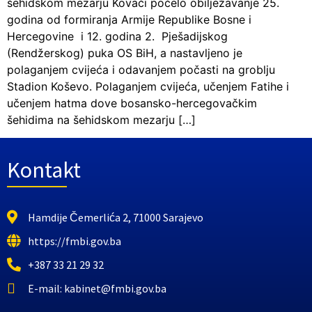
šehidskom mezarju Kovači počelo obilježavanje 25.
godina od formiranja Armije Republike Bosne i
Hercegovine i 12. godina 2. Pješadijskog
(Rendžerskog) puka OS BiH, a nastavljeno je
polaganjem cvijeća i odavanjem počasti na groblju
Stadion Koševo. Polaganjem cvijeća, učenjem Fatihe i
učenjem hatma dove bosansko-hercegovačkim
šehidima na šehidskom mezarju […]
Kontakt
Hamdije Čemerlića 2, 71000 Sarajevo
https://fmbi.gov.ba
+387 33 21 29 32
E-mail: kabinet@fmbi.gov.ba