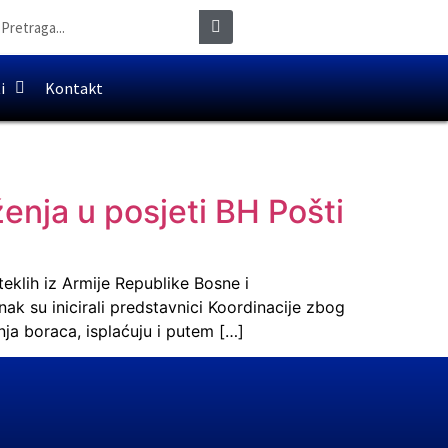
i
Kontakt
enja u posjeti BH Pošti
eklih iz Armije Republike Bosne i
k su inicirali predstavnici Koordinacije zbog
nja boraca, isplaćuju i putem […]