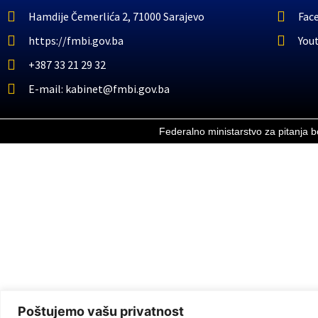
Hamdije Čemerlića 2, 71000 Sarajevo
Fac
https://fmbi.gov.ba
You
+387 33 21 29 32
E-mail: kabinet@fmbi.gov.ba
Federalno ministarstvo za pitanja 
Poštujemo vašu privatnost