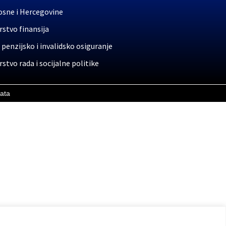
osne i Hercegovine
stvo finansija
 penzijsko i invalidsko osiguranje
stvo rada i socijalne politike
rata