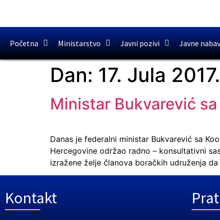
Početna
Ministarstvo
Javni pozivi
Javne naba
Dan:
17. Jula 2017.
Ministar Bukvarević sa
Danas je federalni ministar Bukvarević sa Koo
Hercegovine održao radno – konsultativni sas
izražene želje članova boračkih udruženja da s
Kontakt
Prat