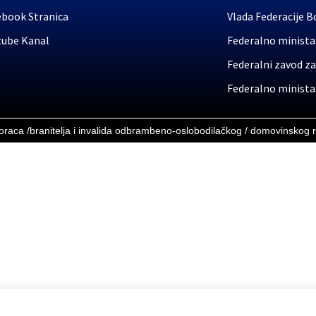
ebook Stranica
Vlada Federacije B
tube Kanal
Federalno ministar
Federalni zavod za
Federalno ministar
boraca /branitelja i invalida odbrambeno-oslobodilačkog / domovinskog 