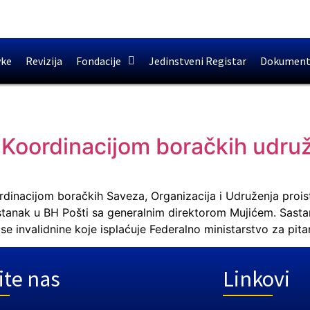
vke
Revizija
Fondacije
Jedinstveni Registar
Dokument
 Koordinacijom boračkih udruž
rdinacijom boračkih Saveza, Organizacija i Udruženja proist
tanak u BH Pošti sa generalnim direktorom Mujićem. Sastana
e invalidnine koje isplaćuje Federalno ministarstvo za pita
ite nas
Linkovi