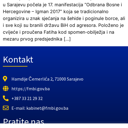
u Sarajevu počela je 17. manifestacija ”Odbrana Bosne i
Hercegovine – Igman 2017” koja se tradicionalno
organizira u znak sjećanja na šehide i poginule borce, ali
i sve koji su branili državu BiH od agresora. Položeno je
cvijeće i proučena Fatiha kod spomen-obilježja i na
mezaru prvog predsjednika […]
Kontakt
Hamdije Čemerlića 2, 71000 Sarajevo
https://fmbi.gov.ba
+387 33 21 29 32
E-mail: kabinet@fmbi.gov.ba
Pratite nas