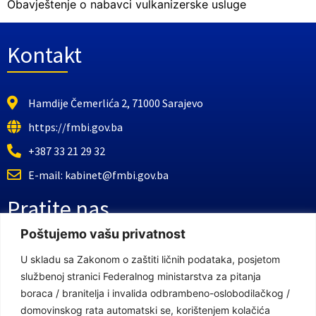
Obavještenje o nabavci vulkanizerske usluge
Kontakt
Hamdije Čemerlića 2, 71000 Sarajevo
https://fmbi.gov.ba
+387 33 21 29 32
E-mail: kabinet@fmbi.gov.ba
Pratite nas
Poštujemo vašu privatnost
Facebook Stranica
U skladu sa Zakonom o zaštiti ličnih podataka, posjetom
službenoj stranici Federalnog ministarstva za pitanja
Youtube Kanal
boraca / branitelja i invalida odbrambeno-oslobodilačkog /
Linkovi
domovinskog rata automatski se, korištenjem kolačića