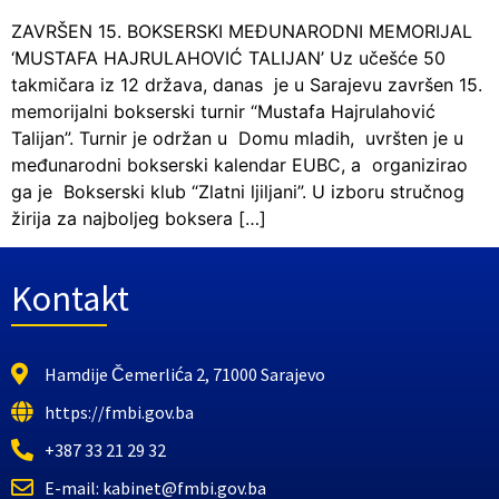
ZAVRŠEN 15. BOKSERSKI MEĐUNARODNI MEMORIJAL
‘MUSTAFA HAJRULAHOVIĆ TALIJAN’ Uz učešće 50
takmičara iz 12 država, danas je u Sarajevu završen 15.
memorijalni bokserski turnir “Mustafa Hajrulahović
Talijan”. Turnir je održan u Domu mladih, uvršten je u
međunarodni bokserski kalendar EUBC, a organizirao
ga je Bokserski klub “Zlatni ljiljani”. U izboru stručnog
žirija za najboljeg boksera […]
Kontakt
Hamdije Čemerlića 2, 71000 Sarajevo
https://fmbi.gov.ba
+387 33 21 29 32
E-mail: kabinet@fmbi.gov.ba