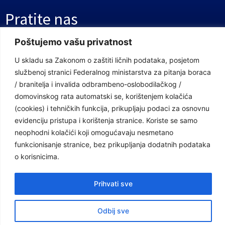
Pratite nas
Poštujemo vašu privatnost
Facebook Stranica
U skladu sa Zakonom o zaštiti ličnih podataka, posjetom
Youtube Kanal
službenoj stranici Federalnog ministarstva za pitanja boraca
/ branitelja i invalida odbrambeno-oslobodilačkog /
Linkovi
domovinskog rata automatski se, korištenjem kolačića
(cookies) i tehničkih funkcija, prikupljaju podaci za osnovnu
evidenciju pristupa i korištenja stranice. Koriste se samo
Vlada Federacije Bosne i Hercegovine
neophodni kolačići koji omogućavaju nesmetano
funkcionisanje stranice, bez prikupljanja dodatnih podataka
Federalno ministarstvo finansija
o korisnicima.
Federalni zavod za penzijsko i invalidsko osiguranje
Federalno ministarstvo rada i socijalne politike
Prihvati sve
Federalno ministarstvo za pitanja boraca /branitelja i invalida
Odbij sve
odbrambeno-oslobodilačkog / domovinskog rata