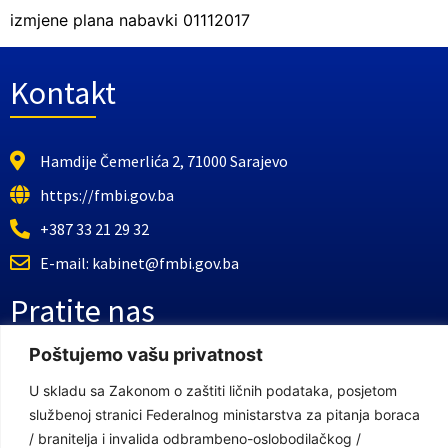
izmjene plana nabavki 01112017
Kontakt
Hamdije Čemerlića 2, 71000 Sarajevo
https://fmbi.gov.ba
+387 33 21 29 32
E-mail: kabinet@fmbi.gov.ba
Pratite nas
Poštujemo vašu privatnost
Facebook Stranica
U skladu sa Zakonom o zaštiti ličnih podataka, posjetom
Youtube Kanal
službenoj stranici Federalnog ministarstva za pitanja boraca
/ branitelja i invalida odbrambeno-oslobodilačkog /