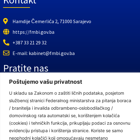
Kontakt
Hamdije Čemerlića 2, 71000 Sarajevo
https://fmbi.gov.ba
+387 33 21 29 32
E-mail: kabinet@fmbi.gov.ba
Pratite nas
Poštujemo vašu privatnost
Facebook Stranica
U skladu sa Zakonom o zaštiti ličnih podataka, posjetom
Youtube Kanal
službenoj stranici Federalnog ministarstva za pitanja boraca
/ branitelja i invalida odbrambeno-oslobodilačkog /
Linkovi
domovinskog rata automatski se, korištenjem kolačića
(cookies) i tehničkih funkcija, prikupljaju podaci za osnovnu
evidenciju pristupa i korištenja stranice. Koriste se samo
Vlada Federacije Bosne i Hercegovine
neophodni kolačići koji omogućavaju nesmetano