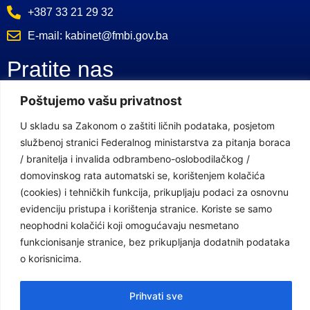
+387 33 21 29 32
E-mail: kabinet@fmbi.gov.ba
Pratite nas
Poštujemo vašu privatnost
Facebook Stranica
U skladu sa Zakonom o zaštiti ličnih podataka, posjetom
Youtube Kanal
službenoj stranici Federalnog ministarstva za pitanja boraca
/ branitelja i invalida odbrambeno-oslobodilačkog /
Linkovi
domovinskog rata automatski se, korištenjem kolačića
(cookies) i tehničkih funkcija, prikupljaju podaci za osnovnu
evidenciju pristupa i korištenja stranice. Koriste se samo
Vlada Federacije Bosne i Hercegovine
neophodni kolačići koji omogućavaju nesmetano
funkcionisanje stranice, bez prikupljanja dodatnih podataka
Federalno ministarstvo finansija
o korisnicima.
Federalni zavod za penzijsko i invalidsko osiguranje
Federalno ministarstvo rada i socijalne politike
Prihvati sve