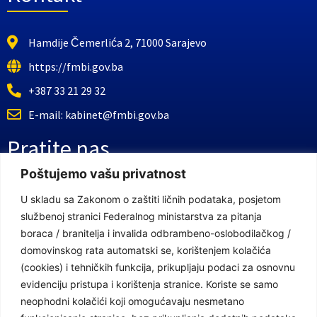
Hamdije Čemerlića 2, 71000 Sarajevo
https://fmbi.gov.ba
+387 33 21 29 32
E-mail: kabinet@fmbi.gov.ba
Pratite nas
Poštujemo vašu privatnost
Facebook Stranica
U skladu sa Zakonom o zaštiti ličnih podataka, posjetom
službenoj stranici Federalnog ministarstva za pitanja
Youtube Kanal
boraca / branitelja i invalida odbrambeno-oslobodilačkog /
Linkovi
domovinskog rata automatski se, korištenjem kolačića
(cookies) i tehničkih funkcija, prikupljaju podaci za osnovnu
evidenciju pristupa i korištenja stranice. Koriste se samo
neophodni kolačići koji omogućavaju nesmetano
Vlada Federacije Bosne i Hercegovine