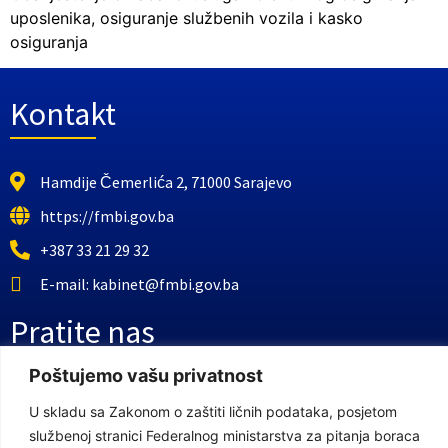
uposlenika, osiguranje službenih vozila i kasko
osiguranja
Kontakt
Hamdije Čemerlića 2, 71000 Sarajevo
https://fmbi.gov.ba
+387 33 21 29 32
E-mail: kabinet@fmbi.gov.ba
Pratite nas
Poštujemo vašu privatnost
Facebook Stranica
U skladu sa Zakonom o zaštiti ličnih podataka, posjetom
Youtube Kanal
službenoj stranici Federalnog ministarstva za pitanja boraca