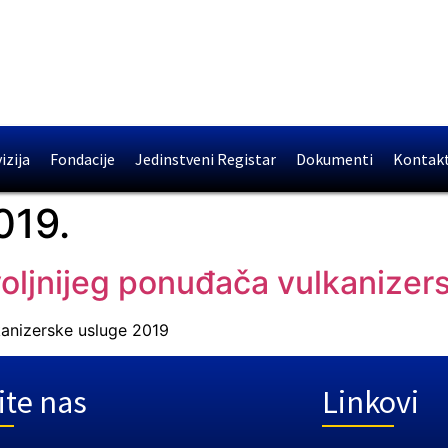
izija
Fondacije
Jedinstveni Registar
Dokumenti
Kontak
019.
voljnijeg ponuđača vulkanizer
kanizerske usluge 2019
ite nas
Linkovi