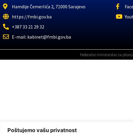
Hamdije Čemerlića 2, 71000 Sarajevo
Fac
https://fmbi.gov.ba
You
+387 33 21 29 32
E-mail: kabinet@fmbi.gov.ba
Federalno ministarstvo za pitanj
Poštujemo vašu privatnost