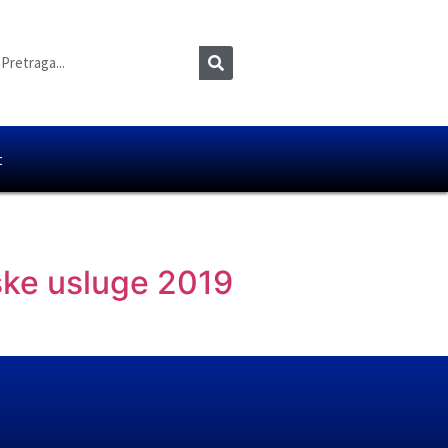
t
ske usluge 2019