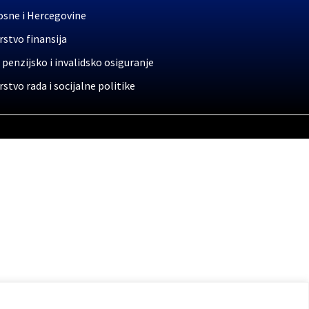
osne i Hercegovine
stvo finansija
 penzijsko i invalidsko osiguranje
stvo rada i socijalne politike