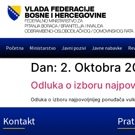
Početna
Ministarstvo
Javni pozivi
Javne nabavke
Rev
Dan:
2. Oktobra 2
Odluka o izboru najpo
Odluka o izboru najpovoljnijeg ponuđača vul
Kontakt
Prat