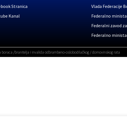
ebook Stranica
Vlada Federacije B
tube Kanal
Federalno ministar
Federalni zavod za
Federalno ministar
a boraca /branitelja i invalida odbrambeno-oslobodilačkog / domovinskog rata