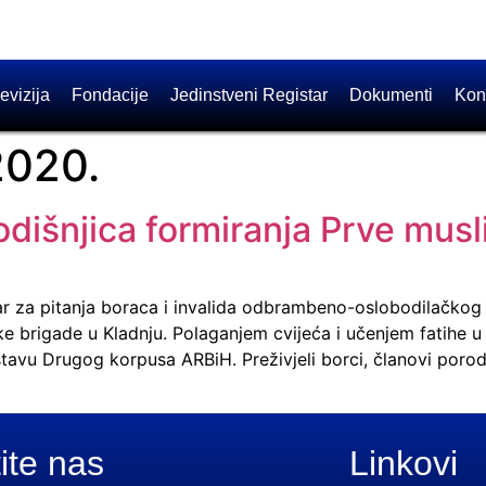
evizija
Fondacije
Jedinstveni Registar
Dokumenti
Kon
2020.
odišnjica formiranja Prve mus
ar za pitanja boraca i invalida odbrambeno-oslobodilačkog 
 brigade u Kladnju. Polaganjem cvijeća i učenjem fatihe u K
stavu Drugog korpusa ARBiH. Preživjeli borci, članovi porod
ite nas
Linkovi