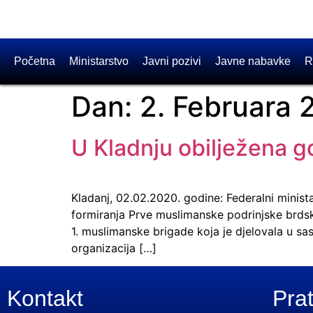
Početna
Ministarstvo
Javni pozivi
Javne nabavke
R
Dan:
2. Februara 
U Kladnju obilježena g
Kladanj, 02.02.2020. godine: Federalni minist
formiranja Prve muslimanske podrinjske brdske
1. muslimanske brigade koja je djelovala u sa
organizacija […]
Kontakt
Prat