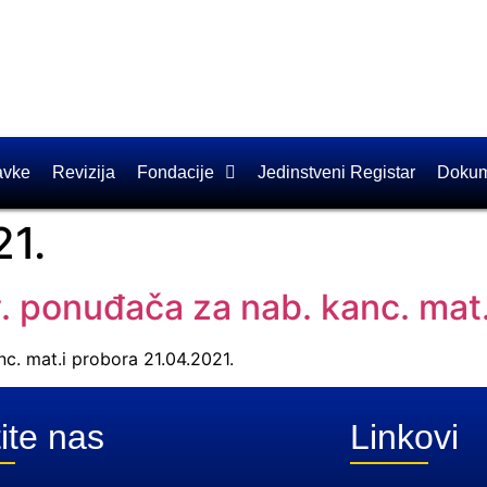
avke
Revizija
Fondacije
Jedinstveni Registar
Dokum
21.
. ponuđača za nab. kanc. mat.
c. mat.i probora 21.04.2021.
ite nas
Linkovi