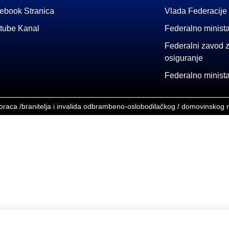
ebook Stranica
Vlada Federacije
tube Kanal
Federalno minista
Federalni zavod z
osiguranje
Federalno ministar
boraca /branitelja i invalida odbrambeno-oslobodilačkog / domovinskog 