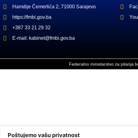
Hamdije Čemerlića 2, 71000 Sarajevo
Fac
https://fmbi.gov.ba
You
+387 33 21 29 32
E-mail: kabinet@fmbi.gov.ba
Federalno ministarstvo za pitanja 
Poštujemo vašu privatnost