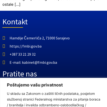
ostale […]
Kontakt
Hamdije Čemerlića 2, 71000 Sarajevo
https://fmbi.gov.ba
+387 33 21 29 32
E-mail: kabinet@fmbi.gov.ba
Pratite nas
Poštujemo vašu privatnost
Facebook Stranica
U skladu sa Zakonom o zaštiti ličnih podataka, posjetom
Youtube Kanal
službenoj stranici Federalnog ministarstva za pitanja boraca
/ branitelja i invalida odbrambeno-oslobodilačkog /