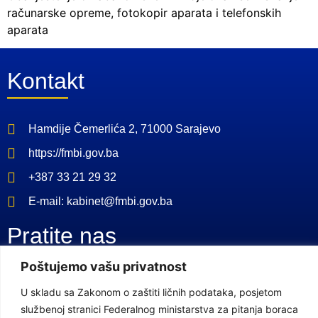
računarske opreme, fotokopir aparata i telefonskih
aparata
Kontakt
Hamdije Čemerlića 2, 71000 Sarajevo
https://fmbi.gov.ba
+387 33 21 29 32
E-mail: kabinet@fmbi.gov.ba
Pratite nas
Poštujemo vašu privatnost
Facebook Stranica
U skladu sa Zakonom o zaštiti ličnih podataka, posjetom
Youtube Kanal
službenoj stranici Federalnog ministarstva za pitanja boraca