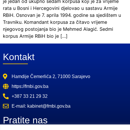
je jedan od ukupno sedam korpusa koji je za vrijeme
rata u Bosni i Hercegovini djelovao u sastavu Armije
RBiH. Osnovan je 7. aprila 1994. godine sa sjedištem u
Travniku. Komandant korpusa za čitavo vrijeme
njegovog postojanja bio je Mehmed Alagić. Sedmi
korpus Armije RBiH bio je […]
Kontakt
Hamdije Čemerlića 2, 71000 Sarajevo
https://fmbi.gov.ba
+387 33 21 29 32
E-mail: kabinet@fmbi.gov.ba
Pratite nas