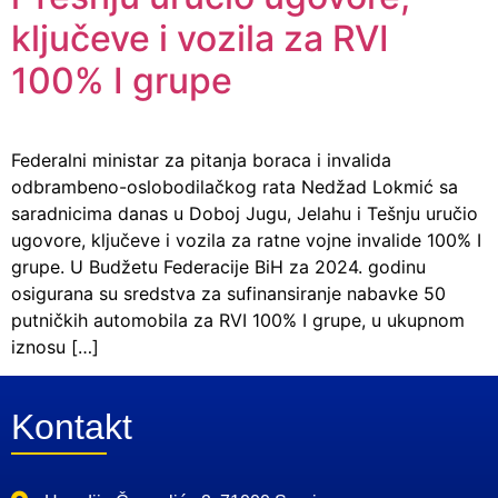
ključeve i vozila za RVI
100% I grupe
Federalni ministar za pitanja boraca i invalida
odbrambeno-oslobodilačkog rata Nedžad Lokmić sa
saradnicima danas u Doboj Jugu, Jelahu i Tešnju uručio
ugovore, ključeve i vozila za ratne vojne invalide 100% I
grupe. U Budžetu Federacije BiH za 2024. godinu
osigurana su sredstva za sufinansiranje nabavke 50
putničkih automobila za RVI 100% I grupe, u ukupnom
iznosu […]
Kontakt