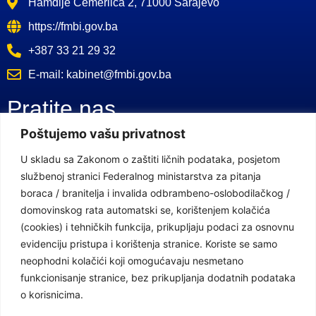
Hamdije Čemerlića 2, 71000 Sarajevo
https://fmbi.gov.ba
+387 33 21 29 32
E-mail: kabinet@fmbi.gov.ba
Pratite nas
Poštujemo vašu privatnost
Facebook Stranica
U skladu sa Zakonom o zaštiti ličnih podataka, posjetom
službenoj stranici Federalnog ministarstva za pitanja
Youtube Kanal
boraca / branitelja i invalida odbrambeno-oslobodilačkog /
Linkovi
domovinskog rata automatski se, korištenjem kolačića
(cookies) i tehničkih funkcija, prikupljaju podaci za osnovnu
evidenciju pristupa i korištenja stranice. Koriste se samo
neophodni kolačići koji omogućavaju nesmetano
Vlada Federacije Bosne i Hercegovine
funkcionisanje stranice, bez prikupljanja dodatnih podataka
Federalno ministarstvo finansija
o korisnicima.
Federalni zavod za penzijsko i invalidsko osiguranje