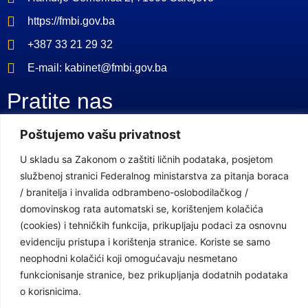
https://fmbi.gov.ba
+387 33 21 29 32
E-mail: kabinet@fmbi.gov.ba
Pratite nas
Poštujemo vašu privatnost
Facebook Stranica
U skladu sa Zakonom o zaštiti ličnih podataka, posjetom
Youtube Kanal
službenoj stranici Federalnog ministarstva za pitanja boraca
/ branitelja i invalida odbrambeno-oslobodilačkog /
Linkovi
domovinskog rata automatski se, korištenjem kolačića
(cookies) i tehničkih funkcija, prikupljaju podaci za osnovnu
evidenciju pristupa i korištenja stranice. Koriste se samo
Vlada Federacije Bosne i Hercegovine
neophodni kolačići koji omogućavaju nesmetano
Federalno ministarstvo finansija
funkcionisanje stranice, bez prikupljanja dodatnih podataka
o korisnicima.
Federalni zavod za penzijsko i invalidsko osiguranje