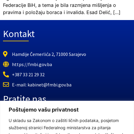
Federacije BiH, a tema je bila razmjena mišljenja o
pravima i položaju boraca i invalida. Esad Delić, […]
Kontakt
Hamdije Čemerlića 2, 71000 Sarajevo
https://fmbi.gov.ba
+387 33 21 29 32
E-mail: kabinet@fmbi.gov.ba
Pratite nas
Poštujemo vašu privatnost
Facebook Stranica
U skladu sa Zakonom o zaštiti ličnih podataka, posjetom
službenoj stranici Federalnog ministarstva za pitanja
Youtube Kanal