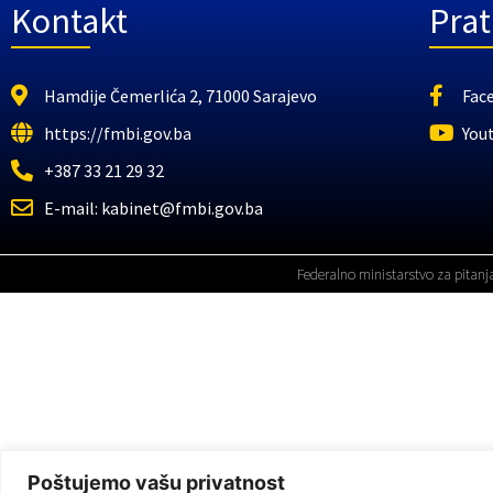
Kontakt
Prat
Hamdije Čemerlića 2, 71000 Sarajevo
Fac
https://fmbi.gov.ba
You
+387 33 21 29 32
E-mail: kabinet@fmbi.gov.ba
Federalno ministarstvo za pitanj
Poštujemo vašu privatnost