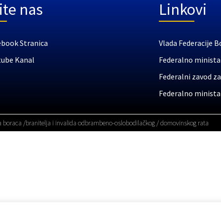
ite nas
Linkovi
ebook Stranica
Vlada Federacije B
tube Kanal
Federalno ministar
Federalni zavod za
Federalno ministar
a boraca /branitelja i invalida odbrambeno-oslobodilačkog / domovinskog rata