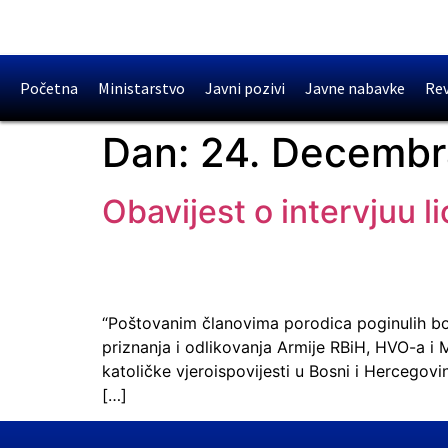
Početna
Ministarstvo
Javni pozivi
Javne nabavke
Rev
Dan:
24. Decembr
Obavijest o intervjuu li
“Poštovanim članovima porodica poginulih bor
priznanja i odlikovanja Armije RBiH, HVO-a i 
katoličke vjeroispovijesti u Bosni i Hercegovi
[…]