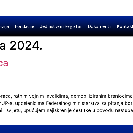
izija
Fondacije
Jedinstveni Registar
Dokumenti
Kontak
a 2024.
ca
aca, ratnim vojnim invalidima, demobiliziranim braniocima,
MUP-a, uposlenicima Federalnog ministarstva za pitanja bora
ni i svijetu, upućujem najiskrenije čestitke u povodu nastu