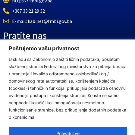
https://fmbi.gov.ba
+387 33 21 29 32
E-mail: kabinet@fmbi.gov.ba
Pratite nas
Poštujemo vašu privatnost
Facebook Stranica
U skladu sa Zakonom o zaštiti ličnih podataka, posjetom
Youtube Kanal
službenoj stranici Federalnog ministarstva za pitanja boraca
/ branitelja i invalida odbrambeno-oslobodilačkog /
Linkovi
domovinskog rata automatski se, korištenjem kolačića
(cookies) i tehničkih funkcija, prikupljaju podaci za osnovnu
evidenciju pristupa i korištenja stranice. Koriste se samo
Vlada Federacije Bosne i Hercegovine
neophodni kolačići koji omogućavaju nesmetano
funkcionisanje stranice, bez prikupljanja dodatnih podataka
Federalno ministarstvo finansija
o korisnicima.
Federalni zavod za penzijsko i invalidsko osiguranje
Federalno ministarstvo rada i socijalne politike
Prihvati sve