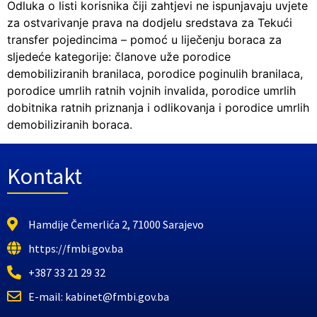
Odluka o listi korisnika čiji zahtjevi ne ispunjavaju uvjete
za ostvarivanje prava na dodjelu sredstava za Tekući
transfer pojedincima – pomoć u liječenju boraca za
sljedeće kategorije: članove uže porodice
demobiliziranih branilaca, porodice poginulih branilaca,
porodice umrlih ratnih vojnih invalida, porodice umrlih
dobitnika ratnih priznanja i odlikovanja i porodice umrlih
demobiliziranih boraca.
Kontakt
Hamdije Čemerlića 2, 71000 Sarajevo
https://fmbi.gov.ba
+387 33 21 29 32
E-mail: kabinet@fmbi.gov.ba