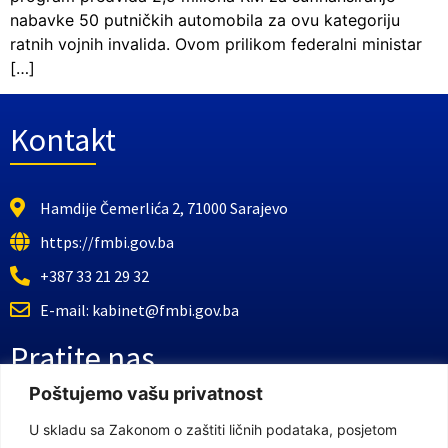
nabavke 50 putničkih automobila za ovu kategoriju
ratnih vojnih invalida. Ovom prilikom federalni ministar
[…]
Kontakt
Hamdije Čemerlića 2, 71000 Sarajevo
https://fmbi.gov.ba
+387 33 21 29 32
E-mail: kabinet@fmbi.gov.ba
Pratite nas
Poštujemo vašu privatnost
Facebook Stranica
U skladu sa Zakonom o zaštiti ličnih podataka, posjetom