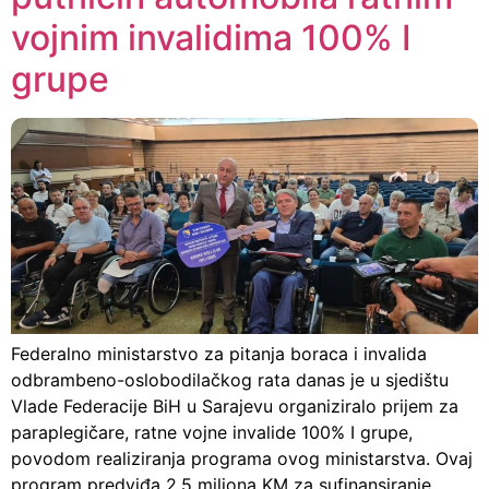
vojnim invalidima 100% I
grupe
Federalno ministarstvo za pitanja boraca i invalida
odbrambeno-oslobodilačkog rata danas je u sjedištu
Vlade Federacije BiH u Sarajevu organiziralo prijem za
paraplegičare, ratne vojne invalide 100% I grupe,
povodom realiziranja programa ovog ministarstva. Ovaj
program predviđa 2,5 miliona KM za sufinansiranje