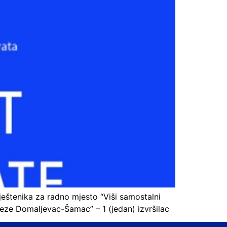
ještenika za radno mjesto “Viši samostalni
aveze Domaljevac-Šamac” – 1 (jedan) izvršilac