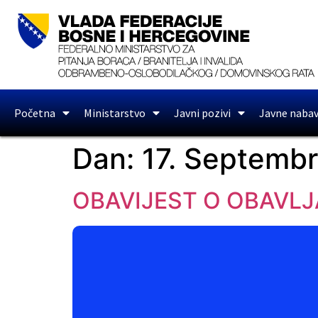
Početna
Ministarstvo
Javni pozivi
Javne naba
Dan:
17. Septemb
OBAVIJEST O OBAVLJ