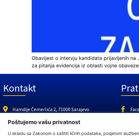
Obavijest o intervju kandidata prijavljenih na
za pitanja evidencija iz oblasti vojne obaveze
Kontakt
Prat
Hamdije Čemerlića 2, 71000 Sarajevo
Fac
https://fmbi.gov.ba
You
Poštujemo vašu privatnost
+387 33 21 29 32
U skladu sa Zakonom o zaštiti ličnih podataka, posjetom službeno