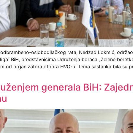
lida odbrambeno-oslobodilačkog rata, Nedžad Lokmić, održa
liga“ BiH, predstavnicima Udruženja boraca „Zelene beret
im od organizatora otpora HVO-u. Tema sastanka bila su p
uženjem generala BiH: Zajedno
nu