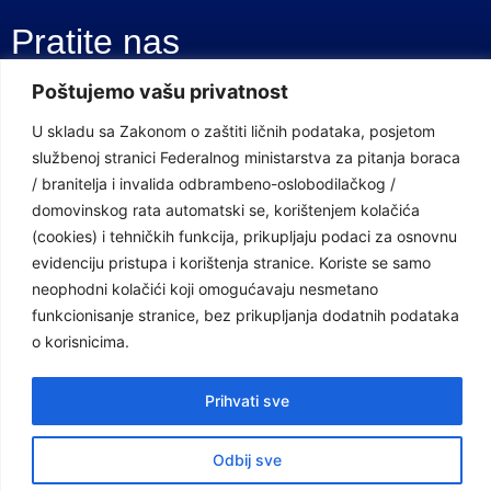
Pratite nas
Poštujemo vašu privatnost
Facebook Stranica
U skladu sa Zakonom o zaštiti ličnih podataka, posjetom
Youtube Kanal
službenoj stranici Federalnog ministarstva za pitanja boraca
/ branitelja i invalida odbrambeno-oslobodilačkog /
Linkovi
domovinskog rata automatski se, korištenjem kolačića
(cookies) i tehničkih funkcija, prikupljaju podaci za osnovnu
evidenciju pristupa i korištenja stranice. Koriste se samo
Vlada Federacije Bosne i Hercegovine
neophodni kolačići koji omogućavaju nesmetano
funkcionisanje stranice, bez prikupljanja dodatnih podataka
Federalno ministarstvo finansija
o korisnicima.
Federalni zavod za penzijsko i invalidsko osiguranje
Federalno ministarstvo rada i socijalne politike
Prihvati sve
Federalno ministarstvo za pitanja boraca /branitelja i invalida
Odbij sve
odbrambeno-oslobodilačkog / domovinskog rata