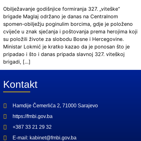
Obilježavanje godišnjice formiranja 327. „viteške“
brigade Maglaj održano je danas na Centralnom
spomen-obilježju poginulim borcima, gdje je položeno
cvijeće u znak sjećanja i poštovanja prema herojima koji
su položili živote za slobodu Bosne i Hercegovine.
Ministar Lokmić je kratko kazao da je ponosan što je
pripadao i što i danas pripada slavnoj 327. viteškoj
brigadi, […]
Kontakt
Hamdije Čemerlića 2, 71000 Sarajevo
https://fmbi.gov.ba
+387 33 21 29 32
E-mail: kabinet@fmbi.gov.ba