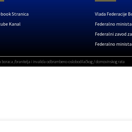
ebook Stranica
Vlada Federacije B
tube Kanal
Federalno ministar
Federalni zavod za
Federalno ministar
a boraca /branitelja i invalida odbrambeno-oslobodilačkog / domovinskog rata