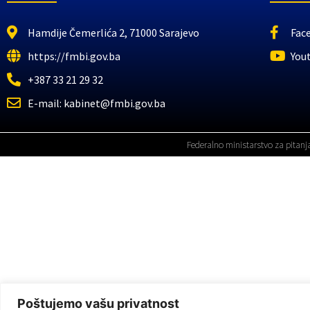
Hamdije Čemerlića 2, 71000 Sarajevo
Fac
https://fmbi.gov.ba
You
+387 33 21 29 32
E-mail: kabinet@fmbi.gov.ba
Federalno ministarstvo za pitanj
Poštujemo vašu privatnost