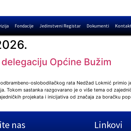
izija
Fondacije
Jedinstveni Registar
Dokumenti
Kontak
2026.
o delegaciju Općine Bužim
ida odbrambeno-oslobodilačkog rata Nedžad Lokmić primio j
ja. Tokom sastanka razgovarano je o više tema od zajedni
ajedničkih projekata i inicijativa od značaja za boračku p
ite nas
Linkovi