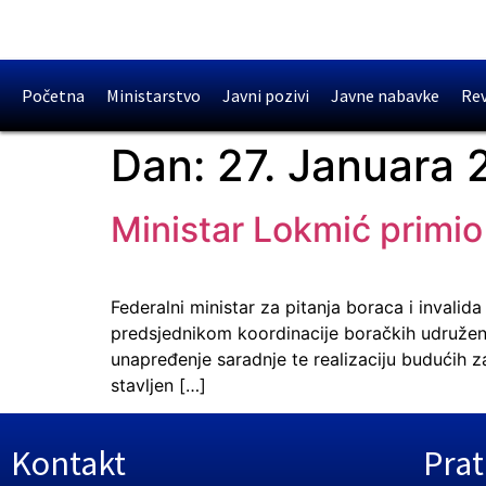
Početna
Ministarstvo
Javni pozivi
Javne nabavke
Rev
Dan:
27. Januara 
Ministar Lokmić primi
Federalni ministar za pitanja boraca i inval
predsjednikom koordinacije boračkih udružen
unapređenje saradnje te realizaciju budućih z
stavljen […]
Kontakt
Prat