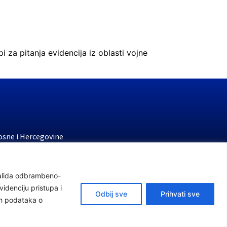
 za pitanja evidencija iz oblasti vojne
osne i Hercegovine
stvo finansija
 penzijsko i invalidsko osiguranje
nvalida odbrambeno-
stvo rada i socijalne politike
idenciju pristupa i
Odbij sve
Prihvati sve
ih podataka o