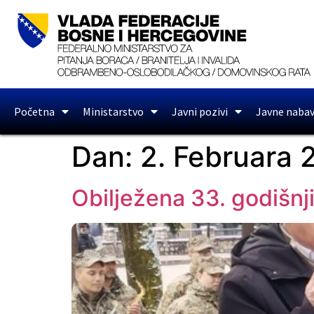
Početna
Ministarstvo
Javni pozivi
Javne naba
Dan:
2. Februara 
Obilježena 33. godišnj