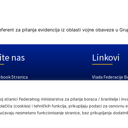
erent za pitanja evidencija iz oblasti vojne obaveze u Grupi
ite nas
Linkovi
ebook Stranica
Vlada Federacije B
tube Kanal
Federalno ministar
Federalni zavod za
j stranici Federalnog ministarstva za pitanja boraca / branitelja i i
Federalno ministar
čića (cookies) i tehničkih funkcija, prikupljaju podaci za osnovnu ev
ogućavaju nesmetano funkcionisanje stranice, bez prikupljanja dodatn
a boraca /branitelja i invalida odbrambeno-oslobodilačkog / domovinskog rata