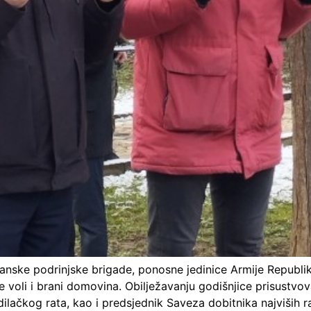
manske podrinjske brigade, ponosne jedinice Armije Republik
voli i brani domovina. Obilježavanju godišnjice prisustvov
ačkog rata, kao i predsjednik Saveza dobitnika najviših ratni