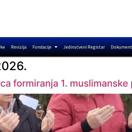
vke
Revizija
Fondacije
Jedinstveni Registar
Dokument
2026.
ica formiranja 1. muslimanske