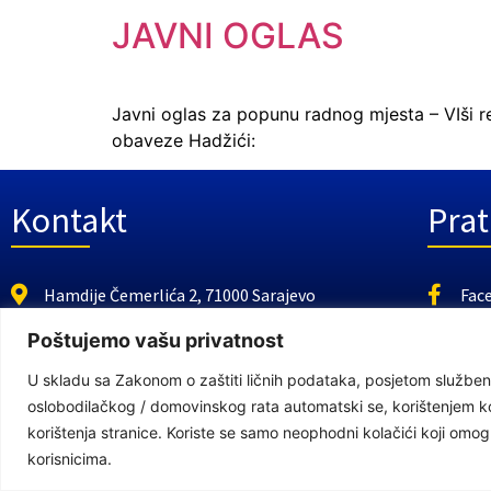
JAVNI OGLAS
Javni oglas za popunu radnog mjesta – VIši ref
obaveze Hadžići:
Kontakt
Prat
Hamdije Čemerlića 2, 71000 Sarajevo
Fac
https://fmbi.gov.ba
You
Poštujemo vašu privatnost
+387 33 21 29 32
U skladu sa Zakonom o zaštiti ličnih podataka, posjetom službeno
E-mail: kabinet@fmbi.gov.ba
oslobodilačkog / domovinskog rata automatski se, korištenjem kola
korištenja stranice. Koriste se samo neophodni kolačići koji om
korisnicima.
Federalno ministarstvo za pitanj