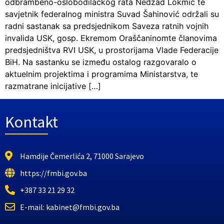
odbrambeno-oslobodilačkog rata Nedžad Lokmić te
savjetnik federalnog ministra Suvad Šahinović održali su
radni sastanak sa predsjednikom Saveza ratnih vojnih
invalida USK, gosp. Ekremom Oraščaninomte članovima
predsjedništva RVI USK, u prostorijama Vlade Federacije
BiH. Na sastanku se između ostalog razgovaralo o
aktuelnim projektima i programima Ministarstva, te
razmatrane inicijative […]
Kontakt
Hamdije Čemerlića 2, 71000 Sarajevo
https://fmbi.gov.ba
+387 33 21 29 32
E-mail: kabinet@fmbi.gov.ba