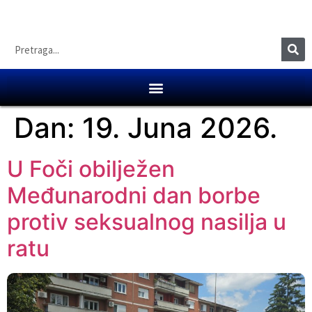
Dan:
19. Juna 2026.
U Foči obilježen
Međunarodni dan borbe
protiv seksualnog nasilja u
ratu