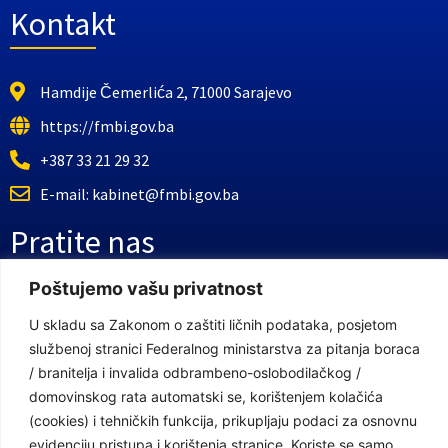
Kontakt
Hamdije Čemerlića 2, 71000 Sarajevo
https://fmbi.gov.ba
+387 33 21 29 32
E-mail: kabinet@fmbi.gov.ba
Pratite nas
Poštujemo vašu privatnost
Facebook Stranica
U skladu sa Zakonom o zaštiti ličnih podataka, posjetom
Youtube Kanal
službenoj stranici Federalnog ministarstva za pitanja boraca
/ branitelja i invalida odbrambeno-oslobodilačkog /
Linkovi
domovinskog rata automatski se, korištenjem kolačića
(cookies) i tehničkih funkcija, prikupljaju podaci za osnovnu
evidenciju pristupa i korištenja stranice. Koriste se samo