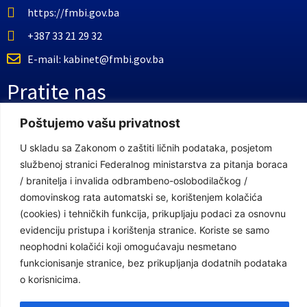
https://fmbi.gov.ba
+387 33 21 29 32
E-mail: kabinet@fmbi.gov.ba
Pratite nas
Poštujemo vašu privatnost
Facebook Stranica
U skladu sa Zakonom o zaštiti ličnih podataka, posjetom
Youtube Kanal
službenoj stranici Federalnog ministarstva za pitanja boraca
/ branitelja i invalida odbrambeno-oslobodilačkog /
Linkovi
domovinskog rata automatski se, korištenjem kolačića
(cookies) i tehničkih funkcija, prikupljaju podaci za osnovnu
evidenciju pristupa i korištenja stranice. Koriste se samo
Vlada Federacije Bosne i Hercegovine
neophodni kolačići koji omogućavaju nesmetano
funkcionisanje stranice, bez prikupljanja dodatnih podataka
Federalno ministarstvo finansija
o korisnicima.
Federalni zavod za penzijsko i invalidsko osiguranje