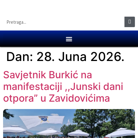
Dan:
28. Juna 2026.
Savjetnik Burkić na
manifestaciji ,,Junski dani
otpora” u Zavidovićima