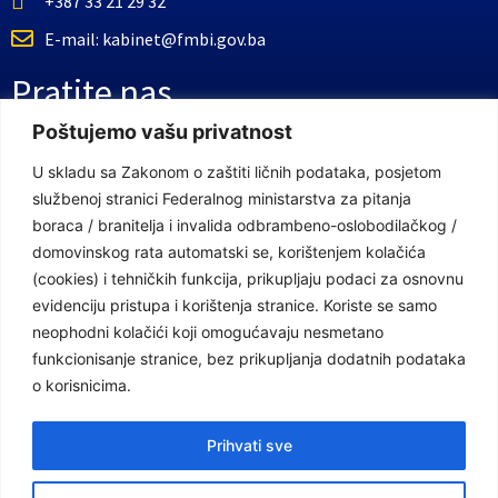
+387 33 21 29 32
E-mail: kabinet@fmbi.gov.ba
Pratite nas
Poštujemo vašu privatnost
Facebook Stranica
U skladu sa Zakonom o zaštiti ličnih podataka, posjetom
službenoj stranici Federalnog ministarstva za pitanja
Youtube Kanal
boraca / branitelja i invalida odbrambeno-oslobodilačkog /
Linkovi
domovinskog rata automatski se, korištenjem kolačića
(cookies) i tehničkih funkcija, prikupljaju podaci za osnovnu
evidenciju pristupa i korištenja stranice. Koriste se samo
neophodni kolačići koji omogućavaju nesmetano
Vlada Federacije Bosne i Hercegovine
funkcionisanje stranice, bez prikupljanja dodatnih podataka
Federalno ministarstvo finansija
o korisnicima.
Federalni zavod za penzijsko i invalidsko osiguranje
Prihvati sve
Federalno ministarstvo rada i socijalne politike