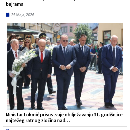
bajrama
26 Maja, 2026
Ministar Lokmić prisustvuje obilježavanju 31. godišnjice
najtežeg ratnog zločina nad…