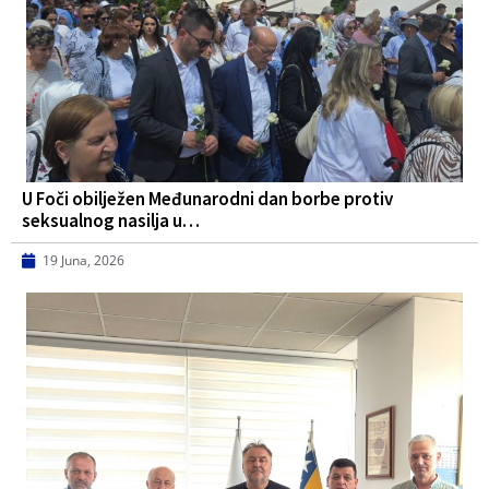
U Foči obilježen Međunarodni dan borbe protiv
seksualnog nasilja u…
19 Juna, 2026