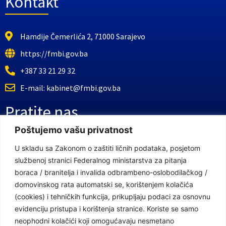
Kontakt
Hamdije Čemerlića 2, 71000 Sarajevo
https://fmbi.gov.ba
+387 33 21 29 32
E-mail: kabinet@fmbi.gov.ba
Pratite nas
Poštujemo vašu privatnost
Facebook Stranica
U skladu sa Zakonom o zaštiti ličnih podataka, posjetom
službenoj stranici Federalnog ministarstva za pitanja
Youtube Kanal
boraca / branitelja i invalida odbrambeno-oslobodilačkog /
Linkovi
domovinskog rata automatski se, korištenjem kolačića
(cookies) i tehničkih funkcija, prikupljaju podaci za osnovnu
evidenciju pristupa i korištenja stranice. Koriste se samo
neophodni kolačići koji omogućavaju nesmetano
Vlada Federacije Bosne i Hercegovine