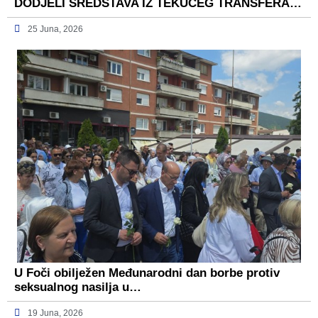
DODJELI SREDSTAVA IZ TEKUĆEG TRANSFERA…
25 Juna, 2026
U Foči obilježen Međunarodni dan borbe protiv
seksualnog nasilja u…
19 Juna, 2026