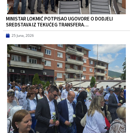
MINISTAR LOKMIĆ POTPISAO UGOVORE O DODJELI
SREDSTAVA IZ TEKUĆEG TRANSFERA…
25 Juna, 2026