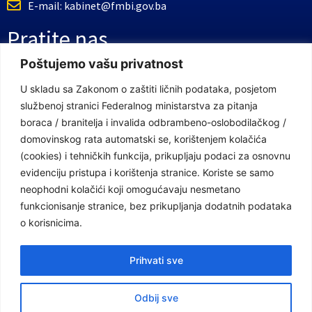
E-mail: kabinet@fmbi.gov.ba
Pratite nas
Poštujemo vašu privatnost
Facebook Stranica
U skladu sa Zakonom o zaštiti ličnih podataka, posjetom
službenoj stranici Federalnog ministarstva za pitanja
Youtube Kanal
boraca / branitelja i invalida odbrambeno-oslobodilačkog /
Linkovi
domovinskog rata automatski se, korištenjem kolačića
(cookies) i tehničkih funkcija, prikupljaju podaci za osnovnu
evidenciju pristupa i korištenja stranice. Koriste se samo
neophodni kolačići koji omogućavaju nesmetano
Vlada Federacije Bosne i Hercegovine
funkcionisanje stranice, bez prikupljanja dodatnih podataka
Federalno ministarstvo finansija
o korisnicima.
Federalni zavod za penzijsko i invalidsko osiguranje
Prihvati sve
Federalno ministarstvo rada i socijalne politike
Odbij sve
Federalno ministarstvo za pitanja boraca /branitelja i invalida odbrambeno-