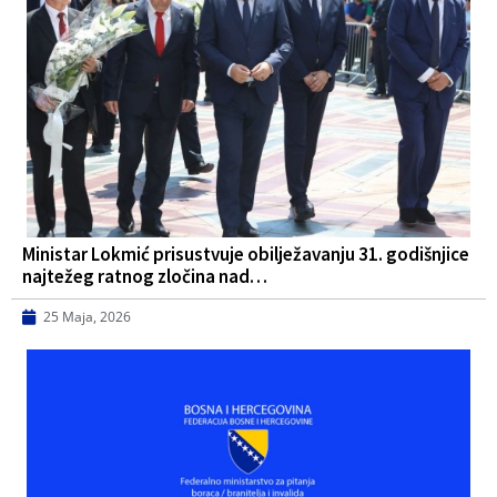
Ministar Lokmić prisustvuje obilježavanju 31. godišnjice
najtežeg ratnog zločina nad…
25 Maja, 2026