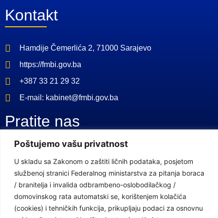
Kontakt
Hamdije Čemerlića 2, 71000 Sarajevo
https://fmbi.gov.ba
+387 33 21 29 32
E-mail: kabinet@fmbi.gov.ba
Pratite nas
Poštujemo vašu privatnost
Facebook Stranica
U skladu sa Zakonom o zaštiti ličnih podataka, posjetom
Youtube Kanal
službenoj stranici Federalnog ministarstva za pitanja boraca
/ branitelja i invalida odbrambeno-oslobodilačkog /
Linkovi
domovinskog rata automatski se, korištenjem kolačića
(cookies) i tehničkih funkcija, prikupljaju podaci za osnovnu