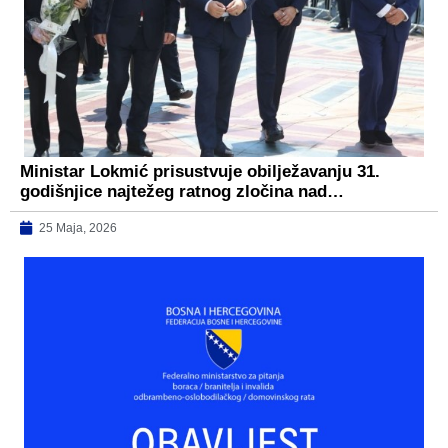
Ministar Lokmić prisustvuje obilježavanju 31.
godišnjice najtežeg ratnog zločina nad…
25 Maja, 2026