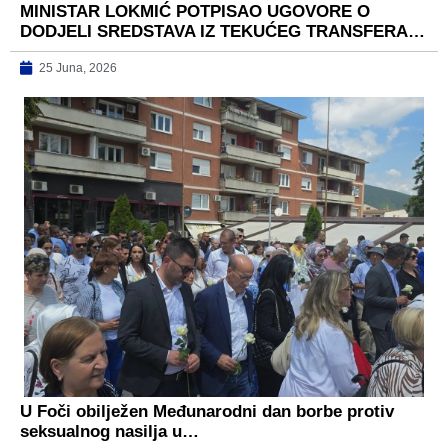
MINISTAR LOKMIĆ POTPISAO UGOVORE O
DODJELI SREDSTAVA IZ TEKUĆEG TRANSFERA…
25 Juna, 2026
U Foči obilježen Međunarodni dan borbe protiv
seksualnog nasilja u…