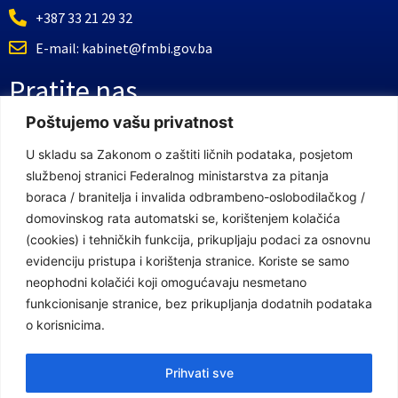
+387 33 21 29 32
E-mail: kabinet@fmbi.gov.ba
Pratite nas
Poštujemo vašu privatnost
Facebook Stranica
U skladu sa Zakonom o zaštiti ličnih podataka, posjetom
službenoj stranici Federalnog ministarstva za pitanja
Youtube Kanal
boraca / branitelja i invalida odbrambeno-oslobodilačkog /
Linkovi
domovinskog rata automatski se, korištenjem kolačića
(cookies) i tehničkih funkcija, prikupljaju podaci za osnovnu
evidenciju pristupa i korištenja stranice. Koriste se samo
neophodni kolačići koji omogućavaju nesmetano
Vlada Federacije Bosne i Hercegovine
funkcionisanje stranice, bez prikupljanja dodatnih podataka
Federalno ministarstvo finansija
o korisnicima.
Federalni zavod za penzijsko i invalidsko osiguranje
Prihvati sve
Federalno ministarstvo rada i socijalne politike