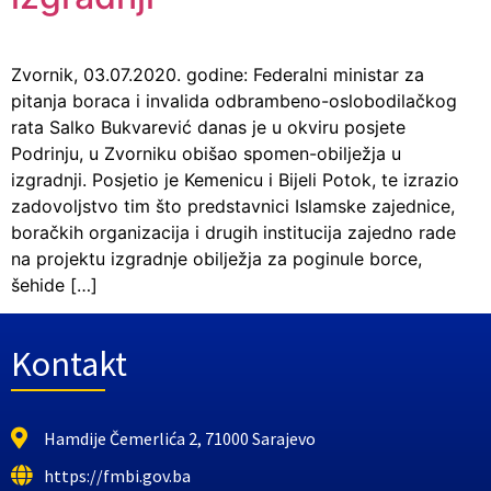
Zvornik, 03.07.2020. godine: Federalni ministar za
pitanja boraca i invalida odbrambeno-oslobodilačkog
rata Salko Bukvarević danas je u okviru posjete
Podrinju, u Zvorniku obišao spomen-obilježja u
izgradnji. Posjetio je Kemenicu i Bijeli Potok, te izrazio
zadovoljstvo tim što predstavnici Islamske zajednice,
boračkih organizacija i drugih institucija zajedno rade
na projektu izgradnje obilježja za poginule borce,
šehide […]
Kontakt
Hamdije Čemerlića 2, 71000 Sarajevo
https://fmbi.gov.ba